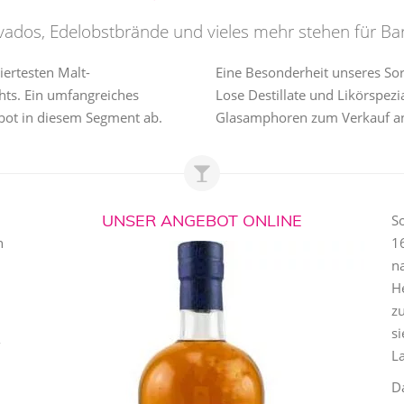
vados, Edelobstbrände und vieles mehr stehen für Bar
ertesten Malt-
Eine Besonderheit unseres Sor
hts. Ein umfangreiches
Lose Destillate und Likörspezia
bot in diesem Segment ab.
Glasamphoren zum Verkauf a
UNSER ANGEBOT ONLINE
S
n
16
n
He
z
si
-
La
D