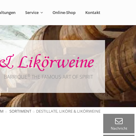
altungen
Service
Online-Shop
Kontakt
e & Likörweine
®
BARRIQUE
THE FAMOUS ART OF SPIRIT
LM
SORTIMENT
DESTILLATE, LIKÖRE & LIKÖRWEINE
Nachricht