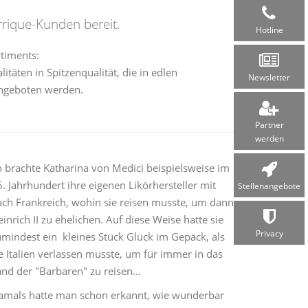
rique-Kunden bereit.
Hotline
timents:
litäten in Spitzenqualität, die in edlen
Newsletter
ngeboten werden.
Partner
werden
o brachte Katharina von Medici beispielsweise im
. Jahrhundert ihre eigenen Likörhersteller mit
Stellen­angebote
ach Frankreich, wohin sie reisen musste, um dann
inrich II zu ehelichen. Auf diese Weise hatte sie
Privacy
umindest ein kleines Stück Glück im Gepäck, als
e Italien verlassen musste, um für immer in das
nd der "Barbaren" zu reisen...
amals hatte man schon erkannt, wie wunderbar