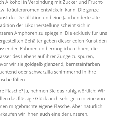
ich Alkohol in Verbindung mit Zucker und Frucht-
zw. Kräuteraromen entwickeln kann. Die ganze
nst der Destillation und eine Jahrhunderte alte
adition der Likörherstellung scheint sich in
nseren Amphoren zu spiegeln. Die exklusiv für uns
ergestellten Behälter geben dieser edlen Kunst den
assenden Rahmen und ermöglichen Ihnen, die
asser des Lebens auf ihrer Zunge zu spüren,
vor wir sie goldgelb glänzend, bernsteinfarben
euchtend oder schwarzlila schimmernd in ihre
asche füllen.
re Flasche? Ja, nehmen Sie das ruhig wörtlich: Wir
llen das flüssige Glück auch sehr gern in eine von
hnen mitgebrachte eigene Flasche. Aber natürlich
erkaufen wir Ihnen auch eine der unseren.