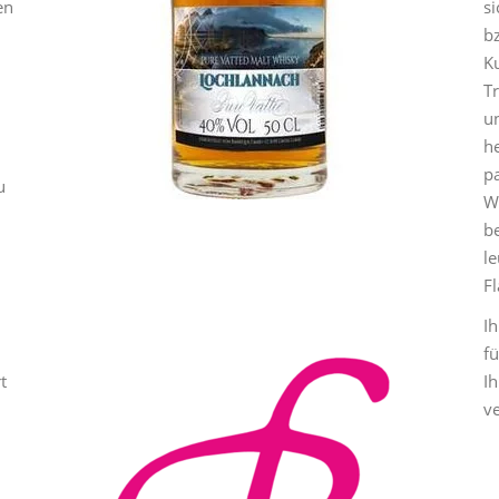
en
s
b
Ku
Tr
u
h
p
u
W
be
l
Fl
n
Ih
fü
t
I
v