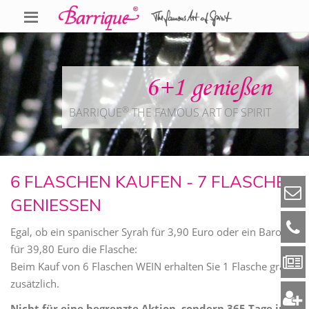
6+1 genießen
®
BARRIQUE
THE FAMOUS ART OF SPIRIT
6 FLASCHEN KAUFEN - 7 FLASCHEN
GENIESSEN
Egal, ob ein spanischer Syrah für 3,90 Euro oder ein Barolo
für 39,80 Euro die Flasche:
Beim Kauf von 6 Flaschen WEIN erhalten Sie 1 Flasche gratis
zusätzlich.
Nicht für eine begrenzte Aktion, sondern 365 Tage im