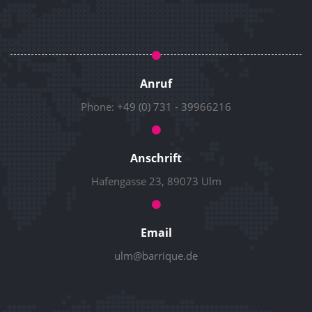
Anruf
Phone:
+49 (0) 731 - 39966216
Anschrift
Hafengasse 23, 89073 Ulm
Email
ulm@barrique.de